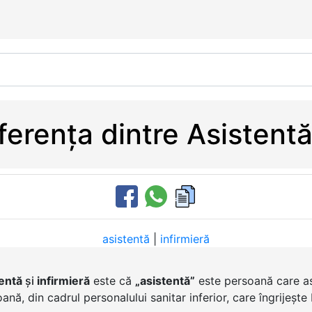
ferența dintre Asistentă 
asistentă
|
infirmieră
entă
și
infirmieră
este că
„asistentă”
este persoană care as
nă, din cadrul personalului sanitar inferior, care îngrijește b