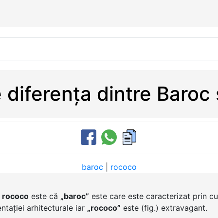
 diferența dintre Baroc
baroc
|
rococo
i
rococo
este că
„baroc”
este care este caracterizat prin cu
ntației arhitecturale iar
„rococo”
este (fig.) extravagant.