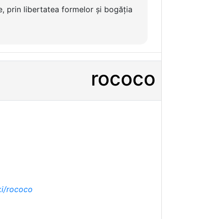
e, prin libertatea formelor și bogăția
rococo
ki/rococo