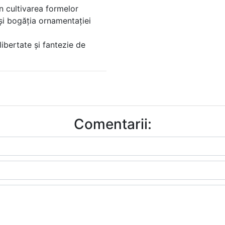
in cultivarea formelor
 și bogăția ornamentației
 libertate și fantezie de
Comentarii: