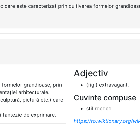
tic care este caracterizat prin cultivarea formelor grandioas
Adjectiv
a formelor grandioase, prin
(fig.) extravagant.
ntației arhitecturale.
Cuvinte compuse
sculptură, pictură etc.) care
stil rococo
și fantezie de exprimare.
https://ro.wiktionary.org/wi