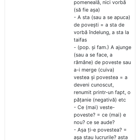
pomeneală, nici vorbă
(să fie așa)
- A sta (sau a se apuca)
de povești = a sta de
vorbă îndelung, a sta la
taifas
- (pop. și fam.) A ajunge
(sau a se face, a
rămâne) de poveste sau
a-i merge (cuiva)
vestea și povestea = a
deveni cunoscut,
renumit printr-un fapt, o
pățanie (negativă) etc
- Ce (mai) veste-
poveste? = ce (mai) e
nou? ce se aude?
- Așa ți-e povestea? =
așa stau lucrurile? asta