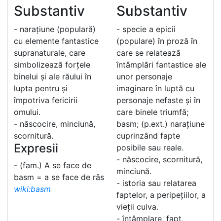
Substantiv
Substantiv
- narațiune (populară)
- specie a epicii
cu elemente fantastice
(populare) în proză în
supranaturale, care
care se relatează
simbolizează forțele
întâmplări fantastice ale
binelui și ale răului în
unor personaje
lupta pentru și
imaginare în luptă cu
împotriva fericirii
personaje nefaste și în
omului.
care binele triumfă;
- născocire, minciună,
basm; (p.ext.) narațiune
scornitură.
cuprinzând fapte
Expresii
posibile sau reale.
- născocire, scornitură,
- (fam.) A se face de
minciună.
basm = a se face de râs
- istoria sau relatarea
wiki:basm
faptelor, a peripețiilor, a
vieții cuiva.
- întâmplare, fapt,