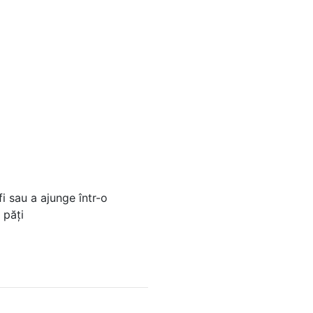
fi sau a ajunge într-o
o păți