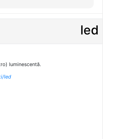
led
tro) luminescentă.
i/led