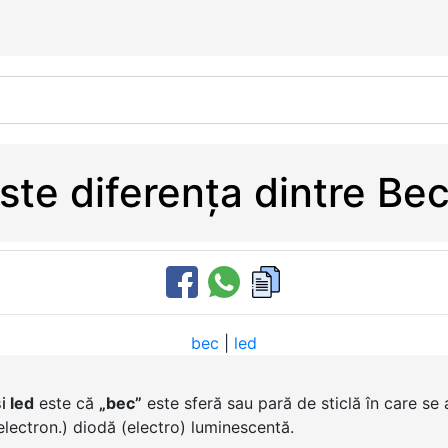
ste diferența dintre Bec
bec
|
led
i
led
este că
„bec”
este sferă sau pară de sticlă în care se a
electron.) diodă (electro) luminescentă.