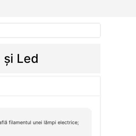
 și Led
flă filamentul unei lămpi electrice;