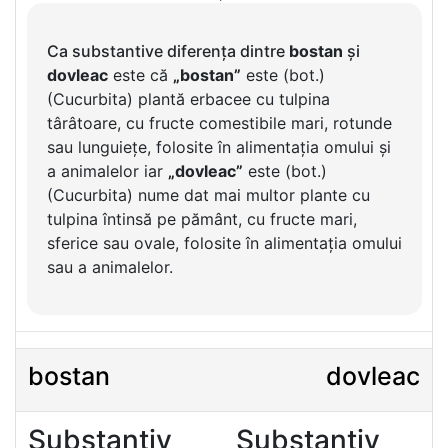
Ca substantive diferența dintre
bostan
și
dovleac
este că
„bostan”
este (bot.)
(Cucurbita) plantă erbacee cu tulpina
târâtoare, cu fructe comestibile mari, rotunde
sau lunguiețe, folosite în alimentația omului și
a animalelor iar
„dovleac”
este (bot.)
(Cucurbita) nume dat mai multor plante cu
tulpina întinsă pe pământ, cu fructe mari,
sferice sau ovale, folosite în alimentația omului
sau a animalelor.
bostan
dovleac
Substantiv
Substantiv