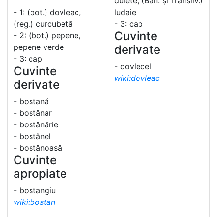
dulete, (Ban. și Transilv.)
- 1: (bot.) dovleac,
ludaie
(reg.) curcubetă
- 3: cap
Cuvinte
- 2: (bot.) pepene,
pepene verde
derivate
- 3: cap
- dovlecel
Cuvinte
wiki:dovleac
derivate
- bostană
- bostănar
- bostănărie
- bostănel
- bostănoasă
Cuvinte
apropiate
- bostangiu
wiki:bostan