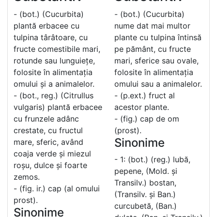
- (bot.) (Cucurbita)
- (bot.) (Cucurbita)
plantă erbacee cu
nume dat mai multor
tulpina târâtoare, cu
plante cu tulpina întinsă
fructe comestibile mari,
pe pământ, cu fructe
rotunde sau lunguiețe,
mari, sferice sau ovale,
folosite în alimentația
folosite în alimentația
omului și a animalelor.
omului sau a animalelor.
- (bot., reg.) (Citrullus
- (p.ext.) fruct al
vulgaris) plantă erbacee
acestor plante.
cu frunzele adânc
- (fig.) cap de om
crestate, cu fructul
(prost).
Sinonime
mare, sferic, având
coaja verde și miezul
- 1: (bot.) (reg.) lubă,
roșu, dulce și foarte
pepene, (Mold. și
zemos.
Transilv.) bostan,
- (fig. ir.) cap (al omului
(Transilv. și Ban.)
prost).
curcubetă, (Ban.)
Sinonime