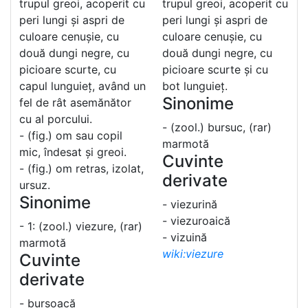
trupul greoi, acoperit cu
trupul greoi, acoperit cu
peri lungi și aspri de
peri lungi și aspri de
culoare cenușie, cu
culoare cenușie, cu
două dungi negre, cu
două dungi negre, cu
picioare scurte, cu
picioare scurte și cu
capul lunguieț, având un
bot lunguieț.
Sinonime
fel de rât asemănător
cu al porcului.
- (zool.) bursuc, (rar)
- (fig.) om sau copil
marmotă
mic, îndesat și greoi.
Cuvinte
- (fig.) om retras, izolat,
derivate
ursuz.
Sinonime
- viezurină
- viezuroaică
- 1: (zool.) viezure, (rar)
- vizuină
marmotă
wiki:viezure
Cuvinte
derivate
- bursoacă