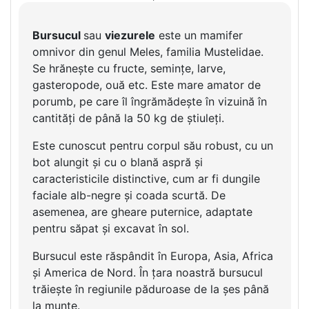
Bursucul
sau
viezurele
este un mamifer
omnivor din genul Meles, familia Mustelidae.
Se hrănește cu fructe, semințe, larve,
gasteropode, ouă etc. Este mare amator de
porumb, pe care îl îngrămădește în vizuină în
cantități de până la 50 kg de știuleți.
Este cunoscut pentru corpul său robust, cu un
bot alungit și cu o blană aspră și
caracteristicile distinctive, cum ar fi dungile
faciale alb-negre și coada scurtă. De
asemenea, are gheare puternice, adaptate
pentru săpat și excavat în sol.
Bursucul este răspândit în Europa, Asia, Africa
și America de Nord. În țara noastră bursucul
trăiește în regiunile păduroase de la șes până
la munte.