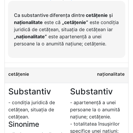
Ca substantive diferența dintre
cetățenie
și
naționalitate
este că
„cetățenie”
este condiția
juridică de cetățean, situația de cetățean iar
„naționalitate”
este apartenență a unei
persoane la o anumită națiune; cetățenie.
cetățenie
naționalitate
Substantiv
Substantiv
- condiția juridică de
- apartenență a unei
cetățean, situația de
persoane la o anumită
cetățean.
națiune; cetățenie.
Sinonime
- totalitatea însușirilor
specifice unei națiuni;