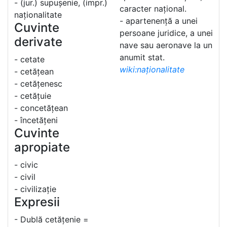
- (jur.) supușenie, (impr.)
caracter național.
naționalitate
- apartenență a unei
Cuvinte
persoane juridice, a unei
derivate
nave sau aeronave la un
anumit stat.
- cetate
wiki:naționalitate
- cetățean
- cetățenesc
- cetățuie
- concetățean
- încetățeni
Cuvinte
apropiate
- civic
- civil
- civilizație
Expresii
- Dublă cetățenie =