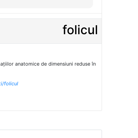
folicul
țiilor anatomice de dimensiuni reduse în
i/folicul