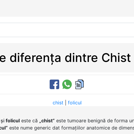
 diferența dintre Chist 
chist
|
folicul
și
folicul
este că
„chist”
este tumoare benignă de forma une
cul”
este nume generic dat formațiilor anatomice de dimensi