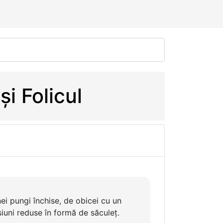
și Folicul
i pungi închise, de obicei cu un
uni reduse în formă de săculeț.