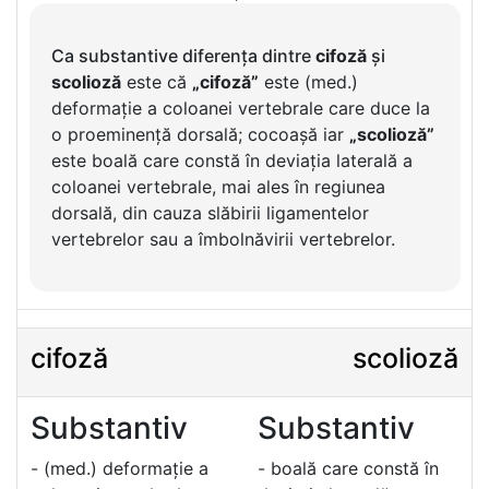
Ca substantive diferența dintre
cifoză
și
scolioză
este că
„cifoză”
este (med.)
deformație a coloanei vertebrale care duce la
o proeminență dorsală; cocoașă iar
„scolioză”
este boală care constă în deviația laterală a
coloanei vertebrale, mai ales în regiunea
dorsală, din cauza slăbirii ligamentelor
vertebrelor sau a îmbolnăvirii vertebrelor.
cifoză
scolioză
Substantiv
Substantiv
- (med.) deformație a
- boală care constă în