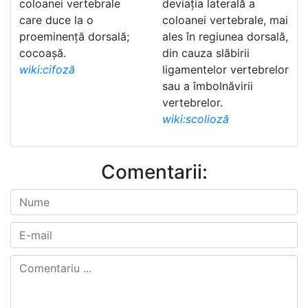
coloanei vertebrale
deviația laterală a
care duce la o
coloanei vertebrale, mai
proeminență dorsală;
ales în regiunea dorsală,
cocoașă.
din cauza slăbirii
wiki:cifoză
ligamentelor vertebrelor
sau a îmbolnăvirii
vertebrelor.
wiki:scolioză
Comentarii: