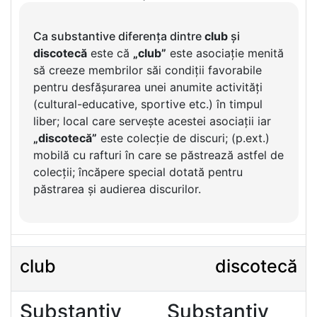
Ca substantive diferența dintre
club
și
discotecă
este că
„club”
este asociație menită
să creeze membrilor săi condiții favorabile
pentru desfășurarea unei anumite activități
(cultural-educative, sportive etc.) în timpul
liber; local care servește acestei asociații iar
„discotecă”
este colecție de discuri; (p.ext.)
mobilă cu rafturi în care se păstrează astfel de
colecții; încăpere special dotată pentru
păstrarea și audierea discurilor.
club
discotecă
Substantiv
Substantiv