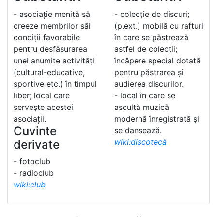
- asociație menită să
- colecție de discuri;
creeze membrilor săi
(p.ext.) mobilă cu rafturi
condiții favorabile
în care se păstrează
pentru desfășurarea
astfel de colecții;
unei anumite activități
încăpere special dotată
(cultural-educative,
pentru păstrarea și
sportive etc.) în timpul
audierea discurilor.
liber; local care
- local în care se
servește acestei
ascultă muzică
asociații.
modernă înregistrată și
Cuvinte
se dansează.
wiki:discotecă
derivate
- fotoclub
- radioclub
wiki:club