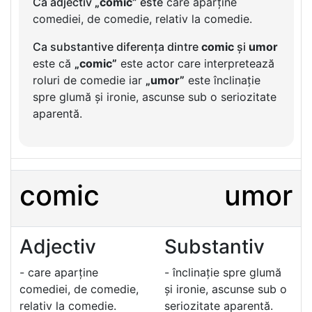
Ca adjectiv
„comic”
este
care aparține
comediei, de comedie, relativ la comedie.
Ca substantive diferența dintre
comic
și
umor
este că
„comic”
este actor care interpretează
roluri de comedie iar
„umor”
este înclinație
spre glumă și ironie, ascunse sub o seriozitate
aparentă.
comic
umor
Adjectiv
Substantiv
- care aparține
- înclinație spre glumă
comediei, de comedie,
și ironie, ascunse sub o
relativ la comedie.
seriozitate aparentă.