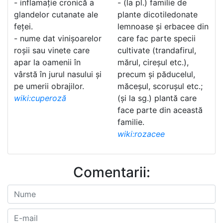
- inflamație cronică a
- (la pl.) familie de
glandelor cutanate ale
plante dicotiledonate
feței.
lemnoase și erbacee din
- nume dat vinișoarelor
care fac parte specii
roșii sau vinete care
cultivate (trandafirul,
apar la oamenii în
mărul, cireșul etc.),
vârstă în jurul nasului și
precum și păducelul,
pe umerii obrajilor.
măceșul, scorușul etc.;
wiki:cuperoză
(și la sg.) plantă care
face parte din această
familie.
wiki:rozacee
Comentarii: