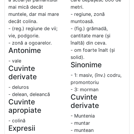
mai mică decât
metri.
muntele, dar mai mare
- regiune, zonă
decât colina.
muntoasă.
- (reg.) regiune de vii;
- (fig.) grămadă,
vie, podgorie.
cantitate mare (și
- zonă a ogoarelor.
înaltă) din ceva.
Antonime
- om foarte înalt (și
solid).
- vale
Sinonime
Cuvinte
- 1: masiv, (înv.) codru,
derivate
promontoriu
- deluros
- 3: morman
- delean, deleancă
Cuvinte
Cuvinte
derivate
apropiate
- Muntenia
- colină
- muntar
Expresii
- muntean