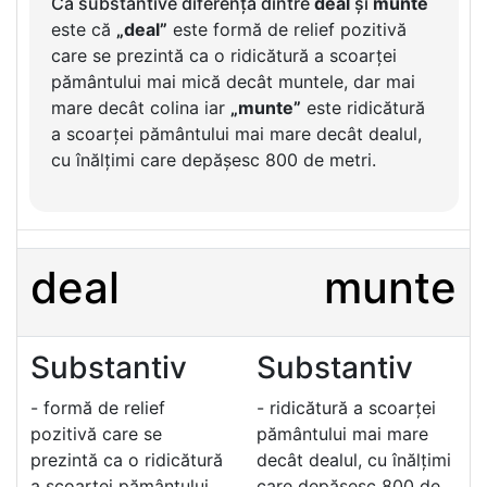
Ca substantive diferența dintre
deal
și
munte
este că
„deal”
este formă de relief pozitivă
care se prezintă ca o ridicătură a scoarței
pământului mai mică decât muntele, dar mai
mare decât colina iar
„munte”
este ridicătură
a scoarței pământului mai mare decât dealul,
cu înălțimi care depășesc 800 de metri.
deal
munte
Substantiv
Substantiv
- formă de relief
- ridicătură a scoarței
pozitivă care se
pământului mai mare
prezintă ca o ridicătură
decât dealul, cu înălțimi
a scoarței pământului
care depășesc 800 de