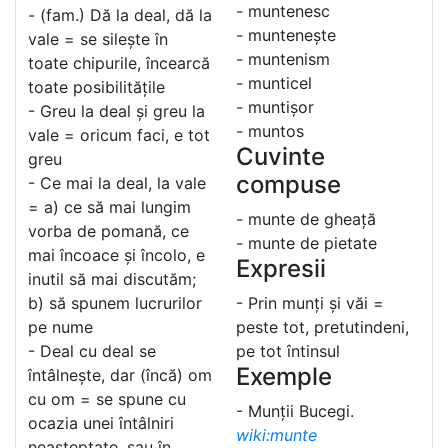
- muntenesc
- (fam.) Dă la deal, dă la
- muntenește
vale = se silește în
- muntenism
toate chipurile, încearcă
- munticel
toate posibilitățile
- muntișor
- Greu la deal și greu la
- muntos
vale = oricum faci, e tot
Cuvinte
greu
compuse
- Ce mai la deal, la vale
= a) ce să mai lungim
- munte de gheață
vorba de pomană, ce
- munte de pietate
mai încoace și încolo, e
Expresii
inutil să mai discutăm;
b) să spunem lucrurilor
- Prin munți și văi =
pe nume
peste tot, pretutindeni,
- Deal cu deal se
pe tot întinsul
Exemple
întâlnește, dar (încă) om
cu om = se spune cu
- Munții Bucegi.
ocazia unei întâlniri
wiki:munte
neașteptate, sau în