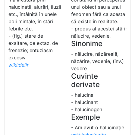
halucinații, aiurări, iluzii
unui obiect sau a unui
etc., întâlnită în unele
fenomen fără ca acesta
boli mintale, în stări
să existe în realitate.
febrile etc.
- produs al acestei stări;
- (fig.) stare de
nălucire, vedenie.
Sinonime
exaltare, de extaz, de
frenezie; entuziasm
- nălucire, năzăreală,
excesiv.
năzărire, vedenie, (înv.)
wiki:delir
vedere
Cuvinte
derivate
- halucina
- halucinant
- halucinogen
Exemple
- Am avut o halucinație.
wiki:halucinație