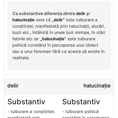
Ca substantive diferența dintre
delir
și
halucinație
este că
„delir”
este tulburare a
conștiinței, manifestată prin halucinații, aiurări,
iluzii etc., întâlnită în unele boli mintale, în stări
febrile etc iar
„halucinație”
este tulburare
psihică constând în perceperea unui obiect
sau a unui fenomen fără ca acesta să existe în
realitate.
delir
halucinație
Substantiv
Substantiv
- tulburare a conștiinței,
- tulburare psihică
manifestată prin
constând în perceperea