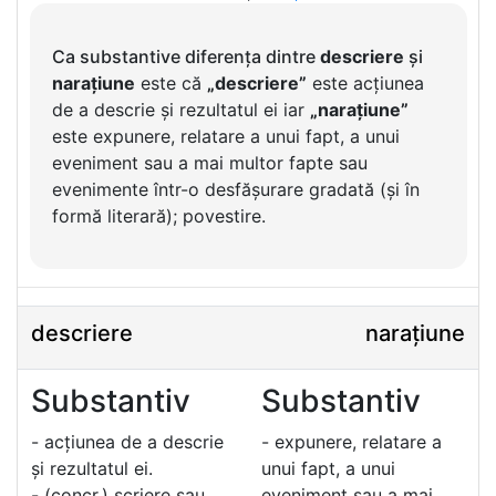
Ca substantive diferența dintre
descriere
și
narațiune
este că
„descriere”
este acțiunea
de a descrie și rezultatul ei iar
„narațiune”
este expunere, relatare a unui fapt, a unui
eveniment sau a mai multor fapte sau
evenimente într-o desfășurare gradată (și în
formă literară); povestire.
descriere
narațiune
Substantiv
Substantiv
- acțiunea de a descrie
- expunere, relatare a
și rezultatul ei.
unui fapt, a unui
- (concr.) scriere sau
eveniment sau a mai