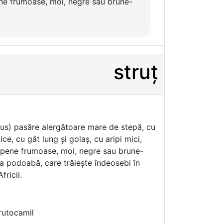
 pene frumoase, moi, negre sau brune-
struț
elus) pasăre alergătoare mare de stepă, cu
ice, cu gât lung și golaș, cu aripi mici,
 pene frumoase, moi, negre sau brune-
ca podoabă, care trăiește îndeosebi în
fricii.
trutocamil