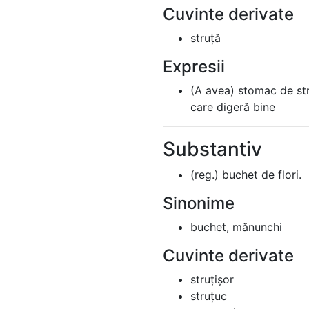
Cuvinte derivate
struță
Expresii
(A avea) stomac de str
care digeră bine
Substantiv
(reg.) buchet de flori.
Sinonime
buchet, mănunchi
Cuvinte derivate
struțișor
struțuc