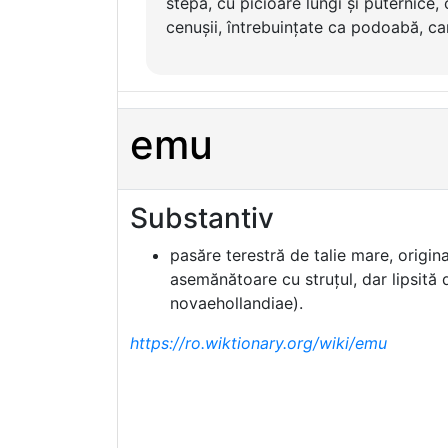
stepă, cu picioare lungi și puternice,
cenușii, întrebuințate ca podoabă, care
emu
Substantiv
pasăre terestră de talie mare, origina
asemănătoare cu struțul, dar lipsită
novaehollandiae).
https://ro.wiktionary.org/wiki/emu