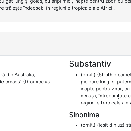
 cu gât lung și golaș, cu aripi mici, inapte pentru zbor, cu
 trăiește îndeosebi în regiunile tropicale ale Africii.
Substantiv
ră din Australia,
(ornit.) (Struthio cam
 de creastă (Dromiceius
picioare lungi și putern
inapte pentru zbor, cu
cenușii, întrebuințate 
regiunile tropicale ale A
Sinonime
(ornit.) (ieșit din uz) s