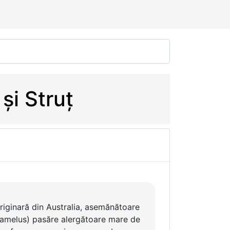
și Struț
riginară din Australia, asemănătoare
 camelus) pasăre alergătoare mare de