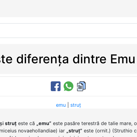
te diferența dintre Emu 
emu
|
struț
și
struț
este că
„emu”
este pasăre terestră de talie mare, o
romiceius novaehollandiae) iar
„struț”
este (ornit.) (Struthio