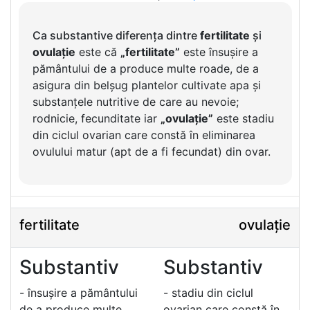
Ca substantive diferența dintre
fertilitate
și
ovulație
este că
„fertilitate”
este însușire a
pământului de a produce multe roade, de a
asigura din belșug plantelor cultivate apa și
substanțele nutritive de care au nevoie;
rodnicie, fecunditate iar
„ovulație”
este stadiu
din ciclul ovarian care constă în eliminarea
ovulului matur (apt de a fi fecundat) din ovar.
fertilitate
ovulație
Substantiv
Substantiv
- însușire a pământului
- stadiu din ciclul
de a produce multe
ovarian care constă în