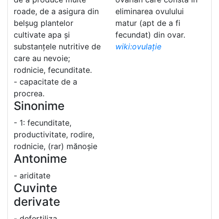
roade, de a asigura din
eliminarea ovulului
belșug plantelor
matur (apt de a fi
cultivate apa și
fecundat) din ovar.
substanțele nutritive de
wiki:ovulație
care au nevoie;
rodnicie, fecunditate.
- capacitate de a
procrea.
Sinonime
- 1: fecunditate,
productivitate, rodire,
rodnicie, (rar) mănoșie
Antonime
- ariditate
Cuvinte
derivate
- defertiliza