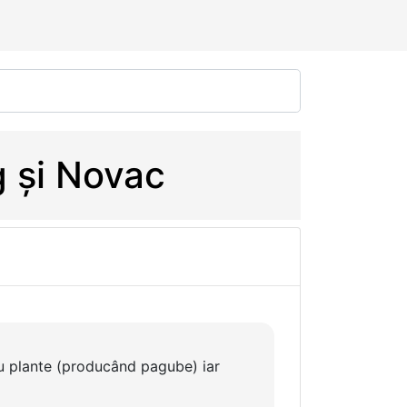
g și Novac
u plante (producând pagube) iar