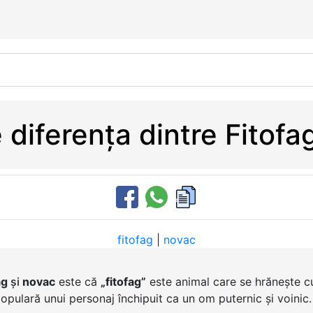
 diferența dintre Fitofa
fitofag
|
novac
ag
și
novac
este că
„fitofag”
este animal care se hrănește c
pulară unui personaj închipuit ca un om puternic și voinic.