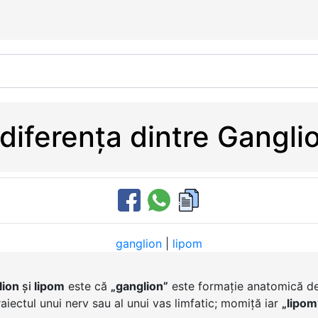
diferența dintre Gangli
ganglion
|
lipom
lion
și
lipom
este că
„ganglion”
este formație anatomică de 
raiectul unui nerv sau al unui vas limfatic; momiță iar
„lipom