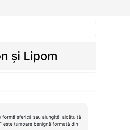
on și Lipom
formă sferică sau alungită, alcătuită
”
este tumoare benignă formată din