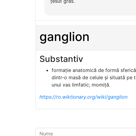
țesut gras.
ganglion
Substantiv
formație anatomică de formă sferică 
dintr-o masă de celule și situată pe t
unui vas limfatic; momiță.
https://ro.wiktionary.org/wiki/ganglion