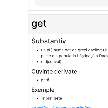
get
Substantiv
(la pl.) nume dat de greci dacilor; (ș
parte din populația băștinașă a Dacie
(adjectival)
Cuvinte derivate
getă
Exemple
Triburi gete
https://ro.wiktionary.org/wiki/get