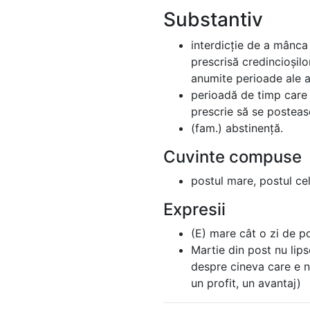
Substantiv
interdicție de a mânca
prescrisă credincioșilo
anumite perioade ale a
perioadă de timp care 
prescrie să se posteas
(fam.) abstinență.
Cuvinte compuse
postul mare, postul ce
Expresii
(E) mare cât o zi de po
Martie din post nu lip
despre cineva care e n
un profit, un avantaj)