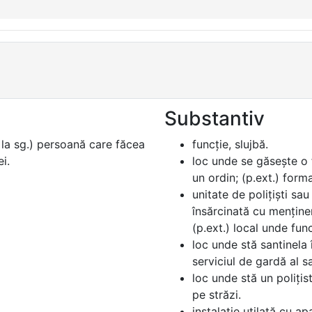
Substantiv
i la sg.) persoană care făcea
funcție, slujbă.
i.
loc unde se găsește o 
un ordin; (p.ext.) forma
unitate de polițiști sau
însărcinată cu menținere
(p.ext.) local unde fun
loc unde stă santinela î
serviciul de gardă al sa
loc unde stă un polițis
pe străzi.
instalație utilată cu 