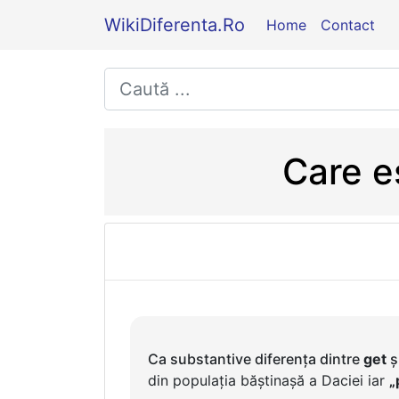
WikiDiferenta.Ro
Home
Contact
Care es
Ca substantive diferența dintre
get
ș
din populația băștinașă a Daciei iar
„