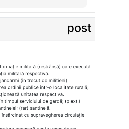
post
formație militară (restrânsă) care execută
ția militară respectivă.
 jandarmi (în trecut de milițieni)
a ordinii publice într-o localitate rurală;
cționează unitatea respectivă.
n timpul serviciului de gardă; (p.ext.)
ntinelei; (rar) santinelă.
t însărcinat cu supravegherea circulației
aparatura necesară pentru executarea