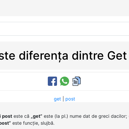
te diferența dintre Get
get
|
post
i
post
este că
„get”
este (la pl.) nume dat de greci dacilor;
post”
este funcție, slujbă.