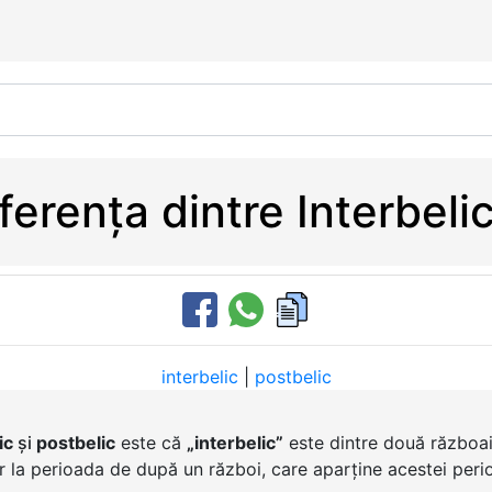
ferența dintre Interbelic
interbelic
|
postbelic
ic
și
postbelic
este că
„interbelic”
este dintre două războai
r la perioada de după un război, care aparține acestei peri