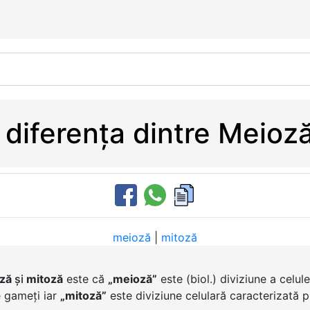
 diferența dintre Meioză
meioză
|
mitoză
ză
și
mitoză
este că
„meioză”
este (biol.) diviziune a celul
 gameți iar
„mitoză”
este diviziune celulară caracterizată p