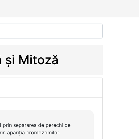
 și Mitoză
ei prin separarea de perechi de
rin apariția cromozomilor.