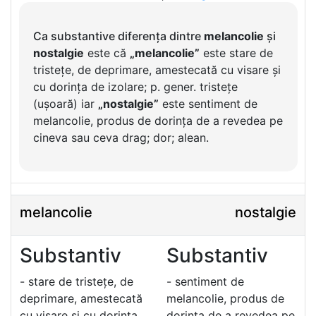
Ca substantive diferența dintre
melancolie
și
nostalgie
este că
„melancolie”
este stare de
tristețe, de deprimare, amestecată cu visare și
cu dorința de izolare; p. gener. tristețe
(ușoară) iar
„nostalgie”
este sentiment de
melancolie, produs de dorința de a revedea pe
cineva sau ceva drag; dor; alean.
melancolie
nostalgie
Substantiv
Substantiv
- stare de tristețe, de
- sentiment de
deprimare, amestecată
melancolie, produs de
cu visare și cu dorința
dorința de a revedea pe