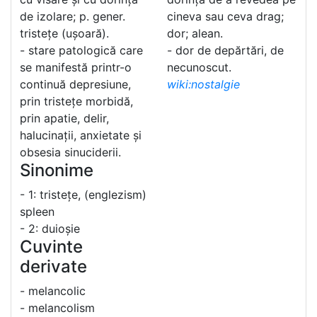
de izolare; p. gener.
cineva sau ceva drag;
tristețe (ușoară).
dor; alean.
- stare patologică care
- dor de depărtări, de
se manifestă printr-o
necunoscut.
continuă depresiune,
wiki:nostalgie
prin tristețe morbidă,
prin apatie, delir,
halucinații, anxietate și
obsesia sinuciderii.
Sinonime
- 1: tristețe, (englezism)
spleen
- 2: duioșie
Cuvinte
derivate
- melancolic
- melancolism