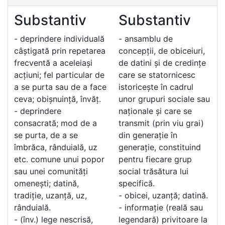
Substantiv
Substantiv
- deprindere individuală
- ansamblu de
câștigată prin repetarea
concepții, de obiceiuri,
frecventă a aceleiași
de datini și de credințe
acțiuni; fel particular de
care se statornicesc
a se purta sau de a face
istoricește în cadrul
ceva; obișnuință, învăț.
unor grupuri sociale sau
- deprindere
naționale și care se
consacrată; mod de a
transmit (prin viu grai)
se purta, de a se
din generație în
îmbrăca, rânduială, uz
generație, constituind
etc. comune unui popor
pentru fiecare grup
sau unei comunități
social trăsătura lui
omenești; datină,
specifică.
tradiție, uzanță, uz,
- obicei, uzanță; datină.
rânduială.
- informație (reală sau
- (înv.) lege nescrisă,
legendară) privitoare la