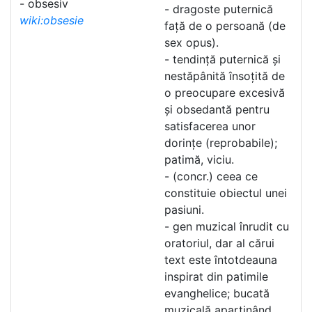
- obsesiv
- dragoste puternică
wiki:obsesie
față de o persoană (de
sex opus).
- tendință puternică și
nestăpânită însoțită de
o preocupare excesivă
și obsedantă pentru
satisfacerea unor
dorințe (reprobabile);
patimă, viciu.
- (concr.) ceea ce
constituie obiectul unei
pasiuni.
- gen muzical înrudit cu
oratoriul, dar al cărui
text este întotdeauna
inspirat din patimile
evanghelice; bucată
muzicală aparținând