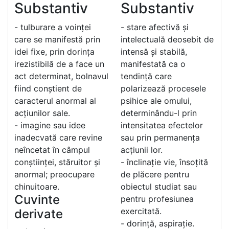
Substantiv
Substantiv
- tulburare a voinței
- stare afectivă și
care se manifestă prin
intelectuală deosebit de
idei fixe, prin dorința
intensă și stabilă,
irezistibilă de a face un
manifestată ca o
act determinat, bolnavul
tendință care
fiind conștient de
polarizează procesele
caracterul anormal al
psihice ale omului,
acțiunilor sale.
determinându-l prin
- imagine sau idee
intensitatea efectelor
inadecvată care revine
sau prin permanența
neîncetat în câmpul
acțiunii lor.
conștiinței, stăruitor și
- înclinație vie, însoțită
anormal; preocupare
de plăcere pentru
chinuitoare.
obiectul studiat sau
Cuvinte
pentru profesiunea
exercitată.
derivate
- dorință, aspirație.