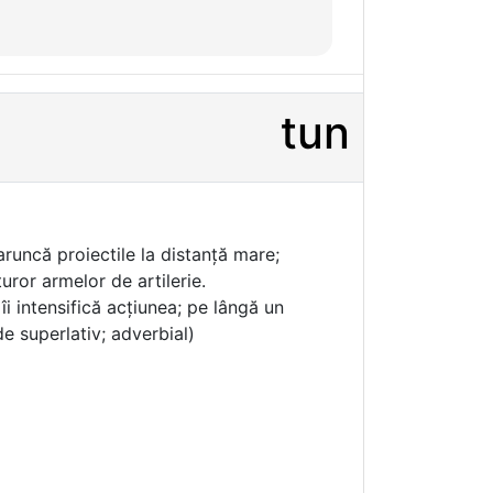
tun
aruncă proiectile la distanță mare;
uror armelor de artilerie.
îi intensifică acțiunea; pe lângă un
de superlativ; adverbial)