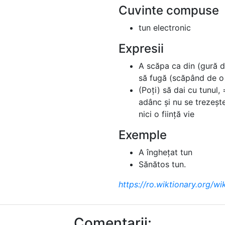
Cuvinte compuse
tun electronic
Expresii
A scăpa ca din (gură d
să fugă (scăpând de o 
(Poți) să dai cu tunul
adânc și nu se trezeșt
nici o ființă vie
Exemple
A înghețat tun
Sănătos tun.
https://ro.wiktionary.org/wi
Comentarii: