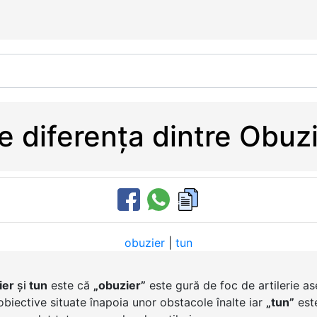
e diferența dintre Obuzi
obuzier
|
tun
ier
și
tun
este că
„obuzier”
este gură de foc de artilerie a
 obiective situate înapoia unor obstacole înalte iar
„tun”
este