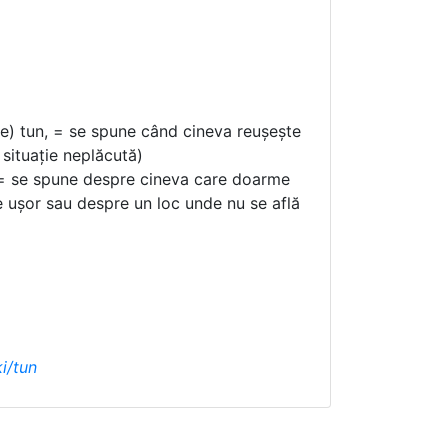
e) tun, = se spune când cineva reușește
situație neplăcută)
, = se spune despre cineva care doarme
e ușor sau despre un loc unde nu se află
ki/tun