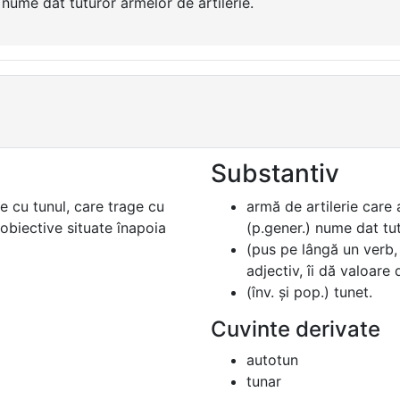
) nume dat tuturor armelor de artilerie.
Substantiv
e cu tunul, care trage cu
armă de artilerie care 
 obiective situate înapoia
(p.gener.) nume dat tut
(pus pe lângă un verb, 
adjectiv, îi dă valoare 
(înv. și pop.) tunet.
Cuvinte derivate
autotun
tunar