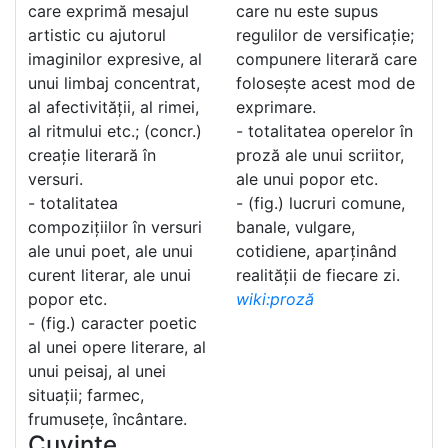
care exprimă mesajul
care nu este supus
artistic cu ajutorul
regulilor de versificație;
imaginilor expresive, al
compunere literară care
unui limbaj concentrat,
folosește acest mod de
al afectivității, al rimei,
exprimare.
al ritmului etc.; (concr.)
- totalitatea operelor în
creație literară în
proză ale unui scriitor,
versuri.
ale unui popor etc.
- totalitatea
- (fig.) lucruri comune,
compozițiilor în versuri
banale, vulgare,
ale unui poet, ale unui
cotidiene, aparținând
curent literar, ale unui
realității de fiecare zi.
popor etc.
wiki:proză
- (fig.) caracter poetic
al unei opere literare, al
unui peisaj, al unei
situații; farmec,
frumusețe, încântare.
Cuvinte