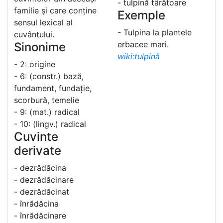
- tulpină târâtoare
familie și care conține
Exemple
sensul lexical al
- Tulpina la plantele
cuvântului.
erbacee mari.
Sinonime
wiki:tulpină
- 2: origine
- 6: (constr.) bază,
fundament, fundație,
scorbură, temelie
- 9: (mat.) radical
- 10: (lingv.) radical
Cuvinte
derivate
- dezrădăcina
- dezrădăcinare
- dezrădăcinat
- înrădăcina
- înrădăcinare