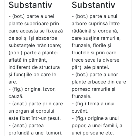
Substantiv
Substantiv
- (bot.) parte a unei
- (bot.) parte a unui
plante superioare prin
arbore cuprinsă între
care aceasta se fixează
rădăcină și coroană,
de sol și își absoarbe
care susține ramurile,
substanțele hrănitoare;
frunzele, florile și
(pop.) parte a plantei
fructele și prin care
aflată în pământ,
trece seva la diverse
indiferent de structura
părți ale plantei.
și funcțiile pe care le
- (bot.) parte a unor
are.
plante erbacee din care
- (fig.) origine, izvor,
pornesc ramurile și
cauză.
frunzele.
- (anat.) parte prin care
- (fig.) temă a unui
un organ al corpului
cuvânt.
este fixat într-un țesut.
- (fig.) origine a unui
- (anat.) partea
popor, a unei familii, a
profundă a unei tumori.
unei persoane etc.