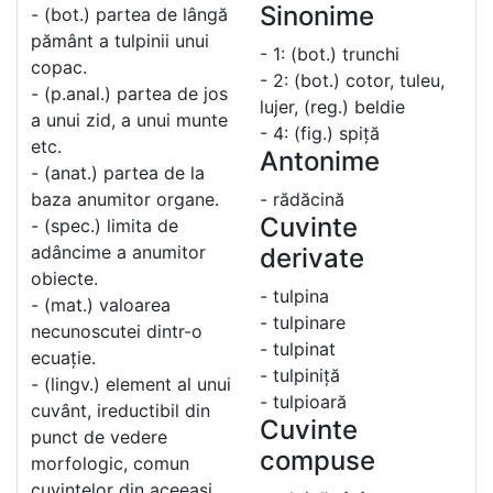
Sinonime
- (bot.) partea de lângă
pământ a tulpinii unui
- 1: (bot.) trunchi
copac.
- 2: (bot.) cotor, tuleu,
- (p.anal.) partea de jos
lujer, (reg.) beldie
a unui zid, a unui munte
- 4: (fig.) spiță
etc.
Antonime
- (anat.) partea de la
baza anumitor organe.
- rădăcină
Cuvinte
- (spec.) limita de
adâncime a anumitor
derivate
obiecte.
- tulpina
- (mat.) valoarea
- tulpinare
necunoscutei dintr-o
- tulpinat
ecuație.
- tulpiniță
- (lingv.) element al unui
- tulpioară
cuvânt, ireductibil din
Cuvinte
punct de vedere
compuse
morfologic, comun
cuvintelor din aceeași