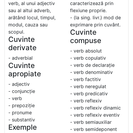
verb, al unui adjectiv
caracterizează prin
sau al altui adverb,
flexiune proprie.
arătând locul, timpul,
- (la sing. livr.) mod de
modul, cauza sau
exprimare prin cuvânt.
Cuvinte
scopul.
Cuvinte
compuse
derivate
- verb absolut
- adverbial
- verb copulativ
Cuvinte
- verb de declarație
- verb denominativ
apropiate
- verb factitiv
- adjectiv
- verb neregulat
- conjuncție
- verb predicativ
- verb
- verb reflexiv
- prepoziție
- verb reflexiv dinamic
- pronume
- verb reflexiv eventiv
- substantiv
- verb semiauxiliar
Exemple
- verb semideponent