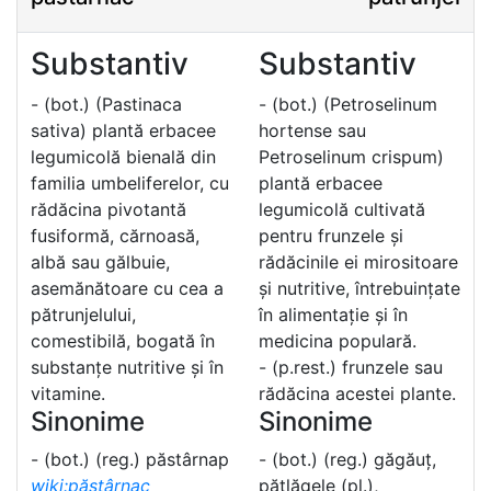
Substantiv
Substantiv
- (bot.) (Pastinaca
- (bot.) (Petroselinum
sativa) plantă erbacee
hortense sau
legumicolă bienală din
Petroselinum crispum)
familia umbeliferelor, cu
plantă erbacee
rădăcina pivotantă
legumicolă cultivată
fusiformă, cărnoasă,
pentru frunzele și
albă sau gălbuie,
rădăcinile ei mirositoare
asemănătoare cu cea a
și nutritive, întrebuințate
pătrunjelului,
în alimentație și în
comestibilă, bogată în
medicina populară.
substanțe nutritive și în
- (p.rest.) frunzele sau
vitamine.
rădăcina acestei plante.
Sinonime
Sinonime
- (bot.) (reg.) păstârnap
- (bot.) (reg.) găgăuț,
wiki:păstârnac
pătlăgele (pl.),