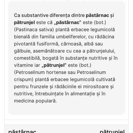
Ca substantive diferența dintre
păstârnac
și
pătrunjel
este că
„păstârnac”
este (bot.)
(Pastinaca sativa) plantă erbacee legumicolă
bienală din familia umbeliferelor, cu rădăcina
pivotantă fusiformă, cărnoasă, albă sau
gălbuie, asemănătoare cu cea a pătrunjelului,
comestibilă, bogată în substanțe nutritive și în
vitamine iar
„pătrunjel”
este (bot.)
(Petroselinum hortense sau Petroselinum
crispum) plantă erbacee legumicolă cultivată
pentru frunzele și rădăcinile ei mirositoare și
nutritive, întrebuințate în alimentație și în
medicina populară.
păstârnac
pătrunjel