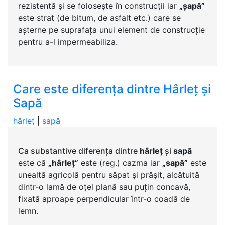
rezistentă și se folosește în construcții iar
„șapă”
este strat (de bitum, de asfalt etc.) care se
așterne pe suprafața unui element de construcție
pentru a-l impermeabiliza.
Care este diferența dintre Hârleț și
Sapă
hârleț
|
sapă
Ca substantive diferența dintre
hârleț
și
sapă
este că
„hârleț”
este (reg.) cazma iar
„sapă”
este
unealtă agricolă pentru săpat și prășit, alcătuită
dintr-o lamă de oțel plană sau puțin concavă,
fixată aproape perpendicular într-o coadă de
lemn.