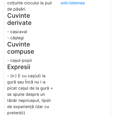
colțurile ciocului la puii
wiki:telemea
de păsări.
Cuvinte
derivate
- cașcaval
- câșlegi
Cuvinte
compuse
- cașul-popii
Expresii
- (ir.) E cu caș(ul) la
gură sau Încă nu i-a
picat cașul de la gură =
se spune despre un
tânăr nepriceput, lipsit
de experiență (dar cu
pretenții)