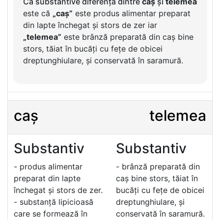
Ca substantive diferența dintre
caș
și
telemea
este că
„caș”
este produs alimentar preparat
din lapte închegat și stors de zer iar
„telemea”
este brânză preparată din caș bine
stors, tăiat în bucăți cu fețe de obicei
dreptunghiulare, și conservată în saramură.
caș
telemea
Substantiv
Substantiv
- produs alimentar
- brânză preparată din
preparat din lapte
caș bine stors, tăiat în
închegat și stors de zer.
bucăți cu fețe de obicei
- substanță lipicioasă
dreptunghiulare, și
care se formează în
conservată în saramură.