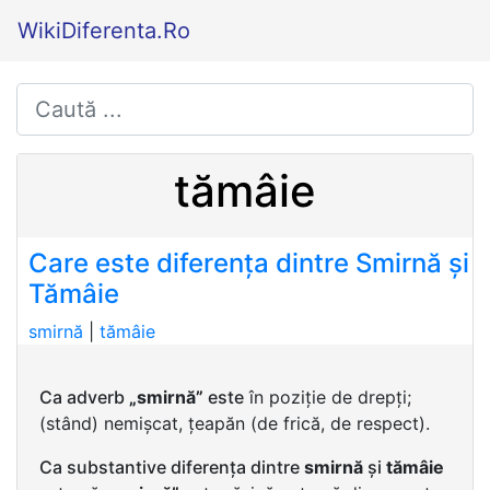
WikiDiferenta.Ro
tămâie
Care este diferența dintre Smirnă și
Tămâie
smirnă
|
tămâie
Ca adverb
„smirnă”
este
în poziție de drepți;
(stând) nemișcat, țeapăn (de frică, de respect).
Ca substantive diferența dintre
smirnă
și
tămâie