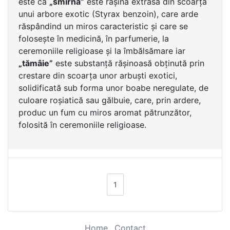
este că
„smirnă”
este rășină extrasă din scoarța
unui arbore exotic (Styrax benzoin), care arde
răspândind un miros caracteristic și care se
folosește în medicină, în parfumerie, la
ceremoniile religioase și la îmbălsămare iar
„tămâie”
este substanță rășinoasă obținută prin
crestare din scoarța unor arbuști exotici,
solidificată sub forma unor boabe neregulate, de
culoare roșiatică sau gălbuie, care, prin ardere,
produc un fum cu miros aromat pătrunzător,
folosită în ceremoniile religioase.
1
Home
Contact